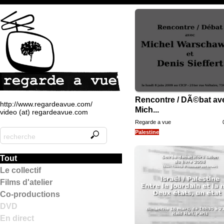
Rencontre / DÃ©bat av
http://www.regardeavue.com/
Mich...
video (at) regardeavue.com
Regarde a vue
Palestine
Tout
Le collectif
Films d'atelier
Co-productions
DVD
En direct