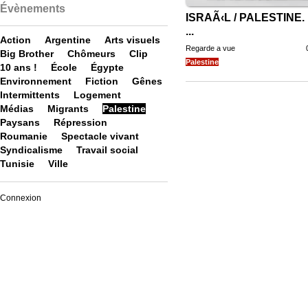
Évènements
ISRAÃ‹L / PALESTINE. 
...
Action
Argentine
Arts visuels
Regarde a vue
Big Brother
Chômeurs
Clip
Palestine
10 ans !
École
Égypte
Environnement
Fiction
Gênes
Intermittents
Logement
Médias
Migrants
Palestine
Paysans
Répression
Roumanie
Spectacle vivant
Syndicalisme
Travail social
Tunisie
Ville
Connexion