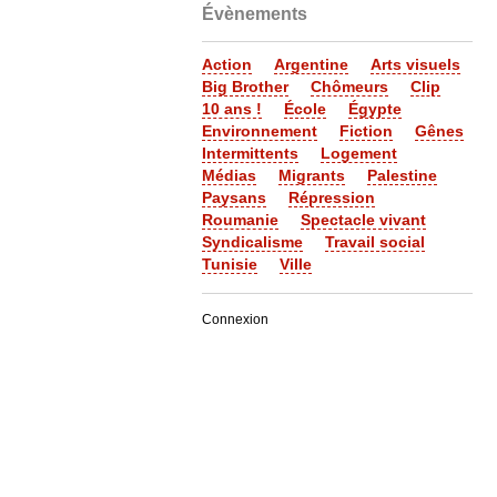
Évènements
Action
Argentine
Arts visuels
Big Brother
Chômeurs
Clip
10 ans !
École
Égypte
Environnement
Fiction
Gênes
Intermittents
Logement
Médias
Migrants
Palestine
Paysans
Répression
Roumanie
Spectacle vivant
Syndicalisme
Travail social
Tunisie
Ville
Connexion