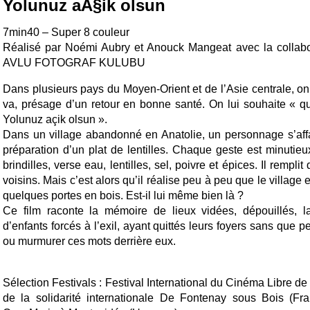
Yolunuz aÃ§ik olsun
7min40 – Super 8 couleur
Réalisé par Noémi Aubry et Anouck Mangeat avec la collabor
AVLU FOTOGRAF KULUBU
Dans plusieurs pays du Moyen-Orient et de l’Asie centrale, on j
va, présage d’un retour en bonne santé. On lui souhaite « que
Yolunuz açik olsun ».
Dans un village abandonné en Anatolie, un personnage s’aff
préparation d’un plat de lentilles. Chaque geste est minutieu
brindilles, verse eau, lentilles, sel, poivre et épices. Il rempli
voisins. Mais c’est alors qu’il réalise peu à peu que le village
quelques portes en bois. Est-il lui même bien là ?
Ce film raconte la mémoire de lieux vidées, dépouillés,
d’enfants forcés à l’exil, ayant quittés leurs foyers sans que p
ou murmurer ces mots derrière eux.
Sélection Festivals : Festival International du Cinéma Libre 
de la solidarité internationale De Fontenay sous Bois (Fra