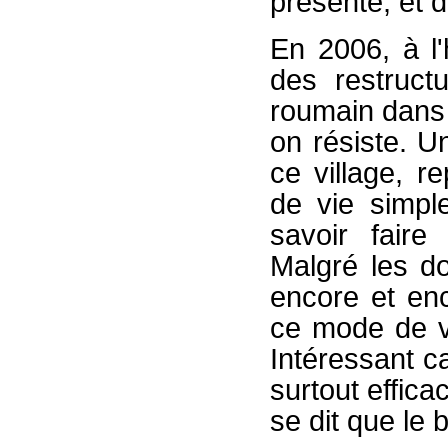
présente, et d
En 2006, à l'
des restruct
roumain dans 
on résiste. Un
ce village, 
de vie simp
savoir fair
Malgré les do
encore et en
ce mode de v
Intéressant c
surtout effic
se dit que le 