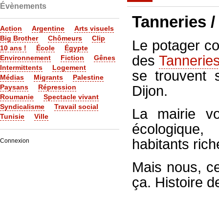
Évènements
Tanneries / 
Action
Argentine
Arts visuels
Big Brother
Chômeurs
Clip
Le potager co
10 ans !
École
Égypte
des
Tannerie
Environnement
Fiction
Gênes
Intermittents
Logement
se trouvent 
Médias
Migrants
Palestine
Paysans
Répression
Dijon.
Roumanie
Spectacle vivant
Syndicalisme
Travail social
La mairie vo
Tunisie
Ville
écologique,
habitants rich
Connexion
Mais nous, c
ça. Histoire d