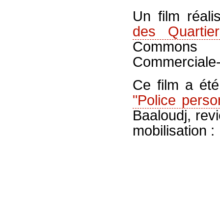
Un film réal
des Quartier
Common
Commerciale-P
Ce film a ét
"Police pers
Baaloudj, revi
mobilisation :