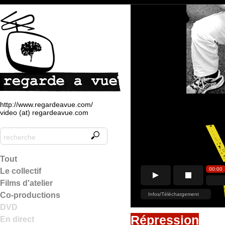
http://www.regardeavue.com/
video (at) regardeavue.com
Tout
Le collectif
Films d'atelier
Co-productions
DVD
Répression
En direct