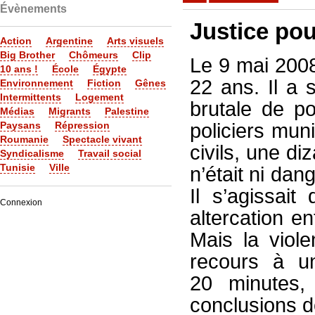
Évènements
Justice po
Action
Argentine
Arts visuels
Big Brother
Chômeurs
Clip
Le 9 mai 200
10 ans !
École
Égypte
22 ans. Il a 
Environnement
Fiction
Gênes
Intermittents
Logement
brutale de po
Médias
Migrants
Palestine
Paysans
Répression
policiers mun
Roumanie
Spectacle vivant
civils, une di
Syndicalisme
Travail social
Tunisie
Ville
n’était ni da
Il s’agissait
Connexion
altercation 
Mais la viole
recours à u
20 minutes,
conclusions de