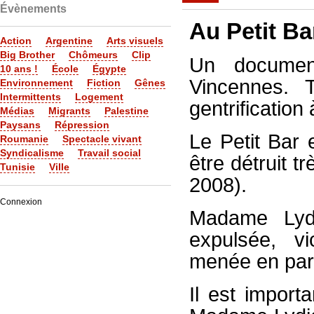
Évènements
Au Petit Ba
Action
Argentine
Arts visuels
Big Brother
Chômeurs
Clip
Un document
10 ans !
École
Égypte
Vincennes.
Environnement
Fiction
Gênes
Intermittents
Logement
gentrification
Médias
Migrants
Palestine
Paysans
Répression
Le Petit Bar 
Roumanie
Spectacle vivant
Syndicalisme
Travail social
être détruit t
Tunisie
Ville
2008).
Connexion
Madame Lydi
expulsée, vi
menée en part
Il est import