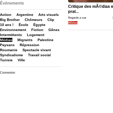
Évènements
Critique des mÃ©dias e
prat...
Action
Argentine
Arts visuels
Regarde a vue
Big Brother
Chômeurs
Clip
Médias
10 ans !
École
Égypte
Environnement
Fiction
Gênes
Intermittents
Logement
Médias
Migrants
Palestine
Paysans
Répression
Roumanie
Spectacle vivant
Syndicalisme
Travail social
Tunisie
Ville
Connexion