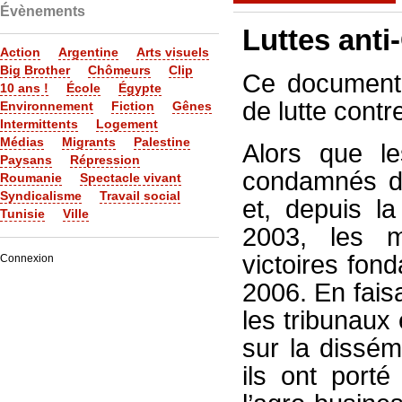
Évènements
Luttes anti
Action
Argentine
Arts visuels
Big Brother
Chômeurs
Clip
Ce document 
10 ans !
École
Égypte
de lutte cont
Environnement
Fiction
Gênes
Intermittents
Logement
Médias
Migrants
Palestine
Alors que le
Paysans
Répression
condamnés de
Roumanie
Spectacle vivant
Syndicalisme
Travail social
et, depuis l
Tunisie
Ville
2003, les m
victoires fo
Connexion
2006. En fais
les tribunaux 
sur la dissé
ils ont port