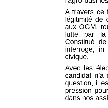
l’agro-busines
A travers ce
légitimité de
aux OGM, tout
lutte par l
Constitué d
interroge, i
civique.
Avec les élec
candidat n’a 
question, il e
pression pou
dans nos assi