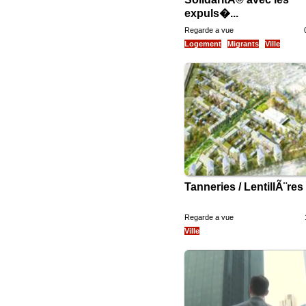
expuls�...
Regarde a vue
Logement
Migrants
Ville
Tanneries / LentillÃ¨res : 
Regarde a vue
Ville