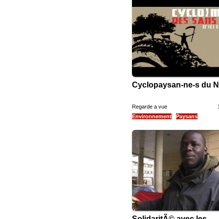
Cyclopaysan-ne-s du 
Regarde a vue
Environnement
Paysans
SolidaritÃ© avec les