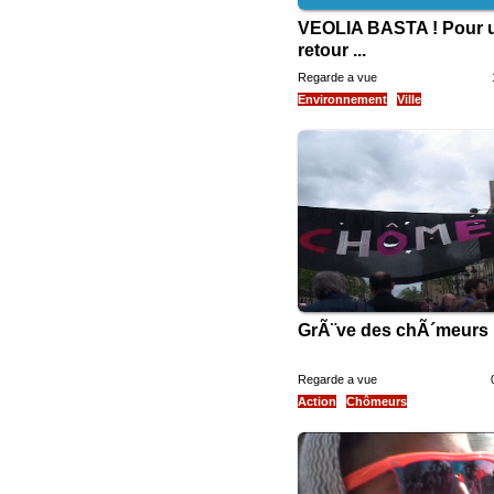
VEOLIA BASTA ! Pour 
retour ...
Regarde a vue
Environnement
Ville
GrÃ¨ve des chÃ´meurs 
Regarde a vue
Action
Chômeurs