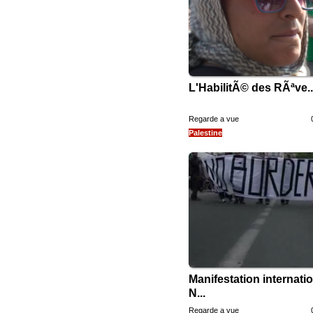
L'HabilitÃ© des RÃªve..
Regarde a vue
Palestine
Manifestation internati
N...
Regarde a vue