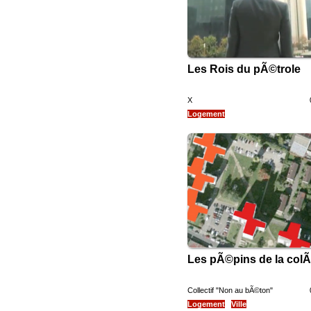
Les Rois du pÃ©trole
X
Logement
Les pÃ©pins de la colÃ
Collectif "Non au bÃ©ton"
Logement
Ville