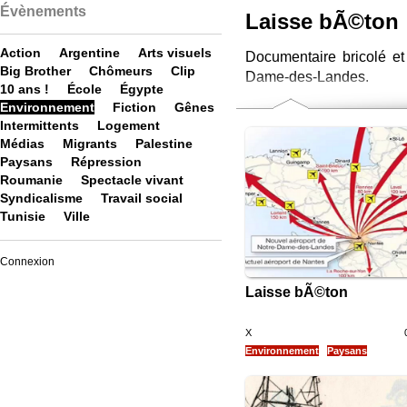
Évènements
Laisse bÃ©ton
Action
Argentine
Arts visuels
Documentaire bricolé et
Big Brother
Chômeurs
Clip
Dame-des-Landes.
10 ans !
École
Égypte
Environnement
Fiction
Gênes
Intermittents
Logement
Médias
Migrants
Palestine
Paysans
Répression
Roumanie
Spectacle vivant
Syndicalisme
Travail social
Tunisie
Ville
Connexion
Laisse bÃ©ton
X
Environnement
Paysans